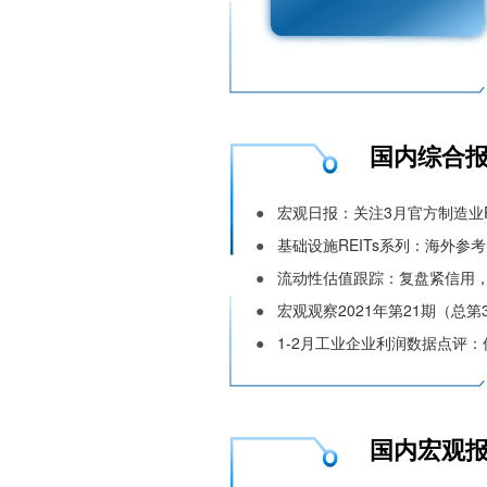
国内综合
基础设施REITs系列：海外参
国内宏观