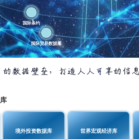
国际条约
国际贸易数据库
库
境外投资数据库
世界宏观经济库