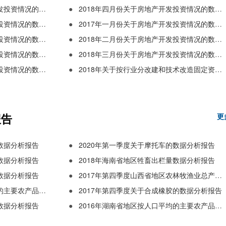
2017年十一月份关于房地产开发投资情况的数据分析报告
2018年四月份关于房地产开发投资情况的数据分析报告
2018年五月份关于房地产开发投资情况的数据分析报告
2017年一月份关于房地产开发投资情况的数据分析报告
2017年九月份关于房地产开发投资情况的数据分析报告
2018年二月份关于房地产开发投资情况的数据分析报告
2018年一月份关于房地产开发投资情况的数据分析报告
2018年三月份关于房地产开发投资情况的数据分析报告
2017年八月份关于房地产开发投资情况的数据分析报告
2018年关于按行业分改建和技术改造固定资产投资(不含农户)的数据分析报告
报告
更
的数据分析报告
2020年第一季度关于摩托车的数据分析报告
量数据分析报告
2018年海南省地区牲畜出栏量数据分析报告
的数据分析报告
2017年第四季度山西省地区农林牧渔业总产值数据分析报告
2015年湖南省地区按人口平均的主要农产品产量数据分析报告
2017年第四季度关于合成橡胶的数据分析报告
量数据分析报告
2016年湖南省地区按人口平均的主要农产品产量数据分析报告