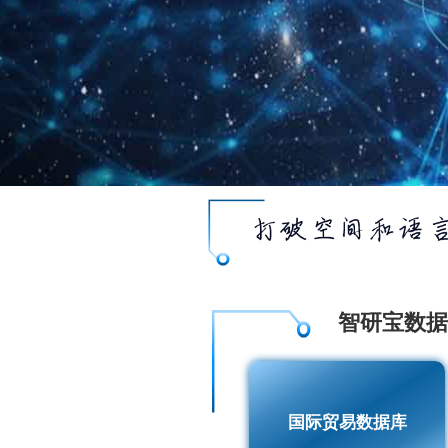
智研宝数据
国际贸易数据库