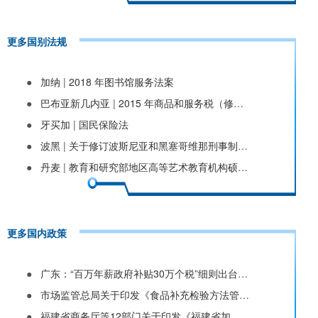
更多国别法规
加纳
|
2018 年图书馆服务法案
巴布亚新几内亚
|
2015 年商品和服务税（修正案）法
牙买加
|
国民保险法
波黑
|
关于修订波斯尼亚和黑塞哥维那刑事制裁、拘留措施和其他措施机构内部规则手册的规则手册（《波黑官方公报》第 39-07 号）
丹麦
|
教育和研究部地区高等艺术教育机构硕士课程行政令
更多国内政策
广东：“百万年薪政府补贴30万个税”细则出台大湾区均可享受
市场监管总局关于印发《食品补充检验方法管理规定》的通知
福建省商务厅等12部门关于印发《福建省加快推进丝路电商发展十一条措施》的通知