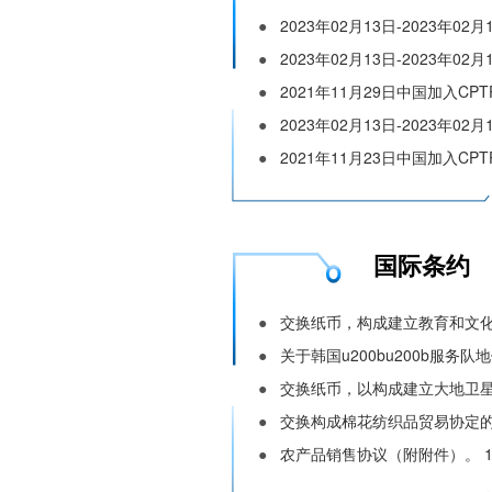
2021年11月29日中国加入CP
2021年11月23日中国加入CP
国际条约