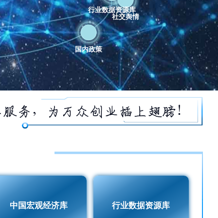
行业数据资源库
社交舆情
国内政策
中国宏观经济库
行业数据资源库