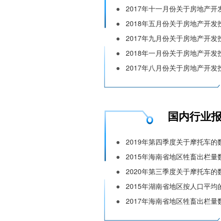
国内行业
2019年第四季度关于摩托车
2015年海南省地区牲畜出栏
2020年第三季度关于摩托车
2017年海南省地区牲畜出栏