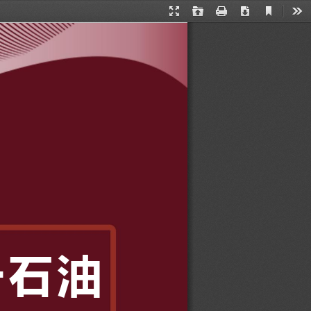
Current
Presentation
Open
Print
Download
Too
View
Mode
于
石
油