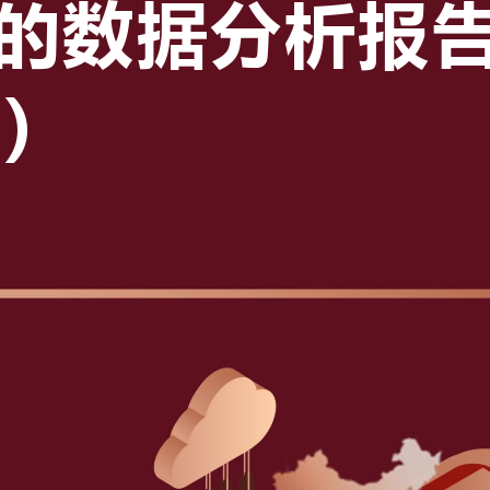
的
数
据
分
析
报
）