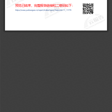
第七期债券分别为
1
年期、
2
年期和
7
年期固定利率人民币金融
预览已结束，完整报告链接和二维码如下：
债券，发行金额分别为
60
亿元、
30
亿元和
30
亿元，发行价格分
https://www.yunbaogao.cn/report/index/report?reportId=11_11779
别为
100.118
元、
100.11
元和
99.87
元。以上
3
期债券缴款日
-
1 
-