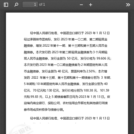
of 1
Toggle
Find
Zoom
Zoom
Too
Sidebar
Out
In
经中国人民银行批准，中国进出口银行于
2023
年
1
月
12
日
经过承销做市团竞标，发行
2023
年第一〇二期、第二期贴现金
融债券，增发
2022
年第十一期、第十三期和第十五期人民币金
融债券。本次发行的
2023
年第二期贴现金融债券为
3
个月期贴
现人民币金融债券，发行金额为
50
亿元，发行价格为
99.606
元；
本次发行的
2023
年第一〇二期金融债券为
2
年期固定利率人民
币金融债券，发行金额为
40
亿元、票面利率为
2.50%
；本次增
发的
2022
年第十三期、第十五期和第十一期债券分别为
3
年期、
5
年期和
10
年期固定利率人民币金融债券，发行金额分别为
40
亿元、
70
亿元和
130
亿元，发行价格分别为
100.38
元、
101.59
元和
99.83
元，以上
5
期债券缴款日均为
2023
年
1
月
13
日。欢
迎境内商业银行、保险公司、农村信用合作联社和其他银行间债
券市场成员积极参与债券分销。
经中国人民银行批准，中国进出口银行于
2023
年
1
月
13
日
经过承销做市团竞标，增发
2022
年第七期
、第八期和第三十二
期人民币金融债券。本次增发的
2022
年第八期、第三十二期和